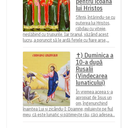
pentru icoana
lui Hristos
Sfinții, întărindu-se cu
puterea lui Hristos,
răbdau cu vitejie,
neslăbind cu trupurile. Iar tiranul, văzând acest
lucru, a poruncit să le ardă fețele cu fiare arse,...
✝) Duminica a
10-a după
Rusalii
(Vindecarea
lunaticului)
În vremea aceea s-a
apropiat de Iisus un
om, îngenunchind
înaintea Lui și zicându-I: Doamne, miluiește pe fiul
meu, că este lunatic și pătimește rău, căci adesea...