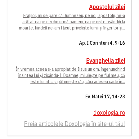
Apostolul zilei
Fraților, mi se pare că Dumnezeu, pe noi, apostolii, ne-a
arătat ca pe cei din urmă oameni, ca pe niște osândiți la
moarte, fiindcă ne-am făcut priveliște lumii și îngerilor și...
Ap. I Corinteni 4, 9-16
Evanghelia zilei
În vremea aceea s-a apropiat de Iisus un om, îngenunchind
înaintea Lui și zicându-I: Doamne, miluiește pe fiul meu, că
este lunatic și pătimește rău, căci adesea cade în...
Ev. Matei 17, 14-23
doxologia.ro
Preia articolele Doxologia în site-ul tău!