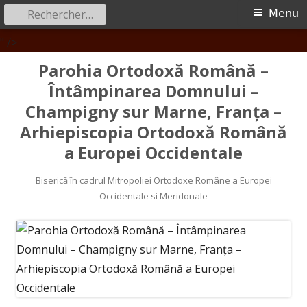
Rechercher :
Menu
Menu
principal
Aller
" />
au
Parohia Ortodoxă Română –
contenu
Întâmpinarea Domnului –
Champigny sur Marne, Franța –
Arhiepiscopia Ortodoxă Română
a Europei Occidentale
Biserică în cadrul Mitropoliei Ortodoxe Române a Europei
Occidentale si Meridonale