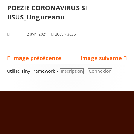
POEZIE CORONAVIRUS SI
IISUS_Ungureanu
Taille
Publié le
2 avril 2021
2008 × 3036
réelle
Image précédente
Image suivante
Contenu
Utilise
Tiny Framework
•
Inscription
Connexion
du
pied
de
page