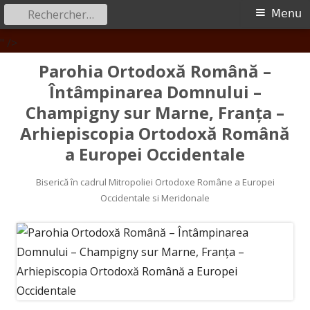
Rechercher :
Menu
Menu
principal
Aller
" />
au
Parohia Ortodoxă Română –
contenu
Întâmpinarea Domnului –
Champigny sur Marne, Franța –
Arhiepiscopia Ortodoxă Română
a Europei Occidentale
Biserică în cadrul Mitropoliei Ortodoxe Române a Europei
Occidentale si Meridonale