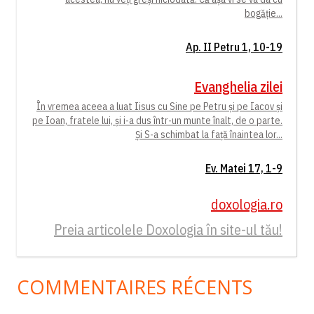
bogăție...
Ap. II Petru 1, 10-19
Evanghelia zilei
În vremea aceea a luat Iisus cu Sine pe Petru și pe Iacov și
pe Ioan, fratele lui, și i-a dus într-un munte înalt, de o parte.
Și S-a schimbat la față înaintea lor...
Ev. Matei 17, 1-9
doxologia.ro
Preia articolele Doxologia în site-ul tău!
COMMENTAIRES RÉCENTS