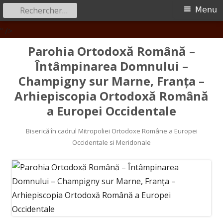
Rechercher :
Menu
Menu
principal
Aller
" />
au
Parohia Ortodoxă Română –
contenu
Întâmpinarea Domnului –
Champigny sur Marne, Franța –
Arhiepiscopia Ortodoxă Română
a Europei Occidentale
Biserică în cadrul Mitropoliei Ortodoxe Române a Europei
Occidentale si Meridonale