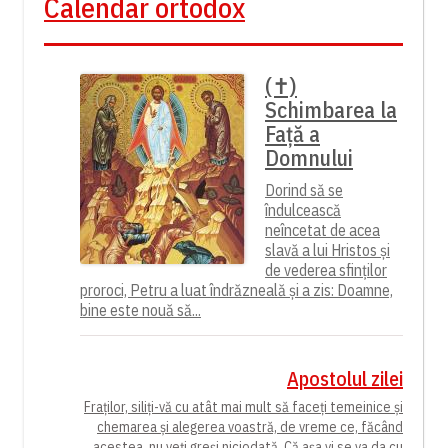
Calendar ortodox
(✝)
Schimbarea la
Față a
Domnului
Dorind să se
îndulcească
neîncetat de acea
slavă a lui Hristos și
de vederea sfinților
proroci, Petru a luat îndrăzneală și a zis: Doamne,
bine este nouă să...
Apostolul zilei
Fraților, siliți-vă cu atât mai mult să faceți temeinice și
chemarea și alegerea voastră, de vreme ce, făcând
acestea, nu veți greși niciodată. Că așa vi se va da cu